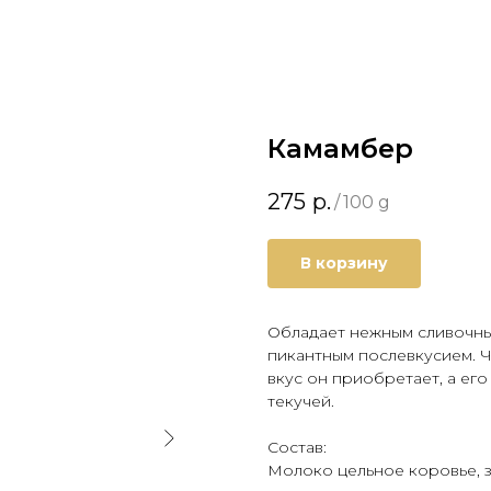
Камамбер
275
р.
/
100 g
В корзину
Обладает нежным сливочны
пикантным послевкусием. Ч
вкус он приобретает, а ег
текучей.
Состав:
Молоко цельное коровье, з