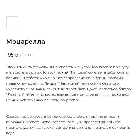
Моцарелла
195
р.
/
100 g
Это мягкий сыр с нежным кисловатым вкусом. Моцарелла по вкусу
интересна в салатах. Классический "Капрезе" сочетает в себе томаты,
базилик и собственно сыр. Все заправлено оливковым маслом и
подано немедленно. Пицца "Маргарита" немыслима без этого
чудесного сыра, как и закрытый пирог "Кальцоне". Известное блюдо
"Лазанья" имеет множество вариантов приготовления. И несколько
из них, непременно, с сыром моцарелла.
Состав: пастеризованное молоко, соль, регулятор кислотности
лимонная кислота, молокосвертывающий препарат животного
происхождения, закваска термофильных молочнокислых бактерий,
вода.