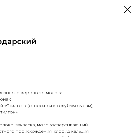
одарский
ованного коровьего молока.
она»:
 «Стилтон» (относится к голубым сырам);
тилтон».
молоко, закваска, молокосвертывающий
тного происхождения, хлорид кальция