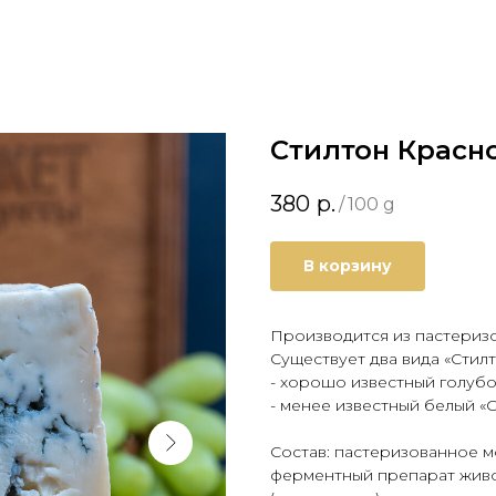
Стилтон Красн
380
р.
/
100 g
В корзину
Производится из пастериз
Существует два вида «Стилт
- хорошо известный голубой
- менее известный белый «С
Состав: пастеризованное 
ферментный препарат живо