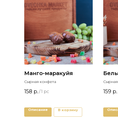
Манго-маракуйя
Белы
Сырная конфета
Сырная
158
р.
159
р.
/
1 pc
Описание
Опис
В корзину