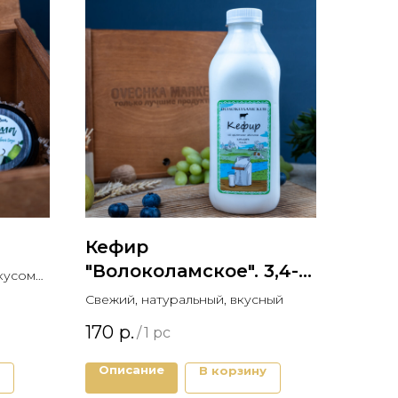
Кефир
"Волоколамское". 3,4-
кусом
6%, 950 гр.
Свежий, натуральный, вкусный
бым
170
р.
/
1 pc
Описание
В корзину