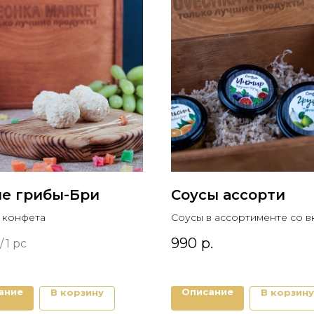
е грибы-Бри
Соусы ассорти
 конфета
Соусы в ассортименте со в
груша, апельсин, инжир.
990
р.
/
1 pc
Идеальное сочетание с лю
видом сыра.
Цена указана за 3 соуса.
ание
Описание
В корзину
В корзину