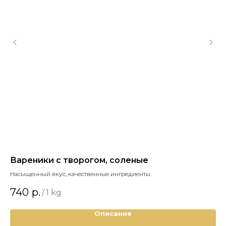
Вареники с творогом, соленые
Сы
Насыщенный вкус, качественные ингредиенты.
Сыр
у н
740
р.
3
/
1 kg
Описание