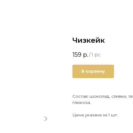
Чизкейк
159
р.
/
1 pc
В корзину
Состав: шоколад, сливки, т
глюкоза.
Цена указана за 1 шт.