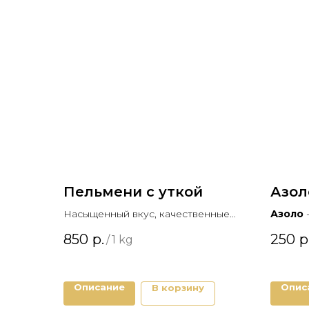
Пельмени с уткой
Азол
Насыщенный вкус, качественные
Азоло
ингредиенты.
сыр из 
850
р.
250
р
/
1 kg
произв
рецепту
итальян
Описание
Опис
В корзину